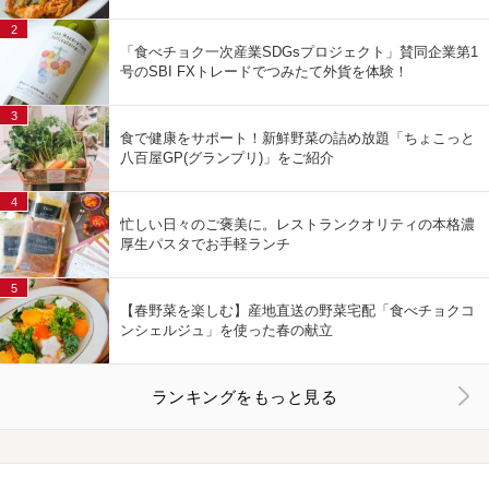
2
「食べチョク一次産業SDGsプロジェクト」賛同企業第1
号のSBI FXトレードでつみたて外貨を体験！
3
食で健康をサポート！新鮮野菜の詰め放題「ちょこっと
八百屋GP(グランプリ)」をご紹介
4
忙しい日々のご褒美に。レストランクオリティの本格濃
厚生パスタでお手軽ランチ
5
【春野菜を楽しむ】産地直送の野菜宅配「食べチョクコ
ンシェルジュ」を使った春の献立
ランキングをもっと見る