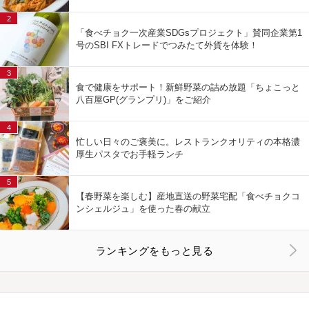
2
「食べチョク一次産業SDGsプロジェクト」賛同企業第1
号のSBI FXトレードでつみたて外貨を体験！
3
食で健康をサポート！新鮮野菜の詰め放題「ちょこっと
八百屋GP(グランプリ)」をご紹介
4
忙しい日々のご褒美に。レストランクオリティの本格濃
厚生パスタでお手軽ランチ
5
【春野菜を楽しむ】産地直送の野菜宅配「食べチョクコ
ンシェルジュ」を使った春の献立
ランキングをもっと見る