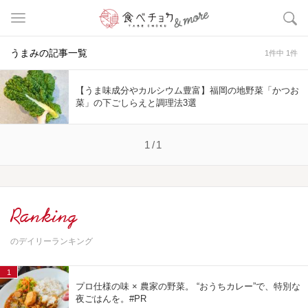
うまみの記事一覧
1件中 1件
【うま味成分やカルシウム豊富】福岡の地野菜「かつお
菜」の下ごしらえと調理法3選
1/1
Ranking
のデイリーランキング
1
プロ仕様の味 × 農家の野菜。 “おうちカレー”で、特別な
夜ごはんを。#PR