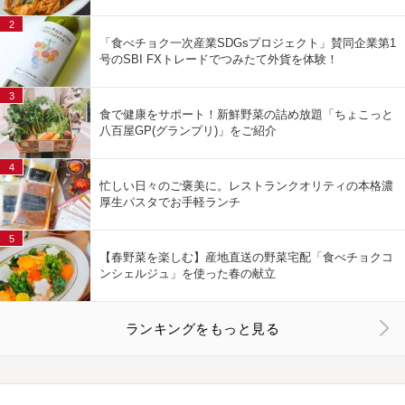
2
「食べチョク一次産業SDGsプロジェクト」賛同企業第1
号のSBI FXトレードでつみたて外貨を体験！
3
食で健康をサポート！新鮮野菜の詰め放題「ちょこっと
八百屋GP(グランプリ)」をご紹介
4
忙しい日々のご褒美に。レストランクオリティの本格濃
厚生パスタでお手軽ランチ
5
【春野菜を楽しむ】産地直送の野菜宅配「食べチョクコ
ンシェルジュ」を使った春の献立
ランキングをもっと見る