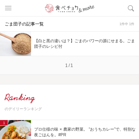
ごま団子の記事一覧
1件中 1件
【白と黒の違いは？】ごまのパワーの源にせまる。ごま
団子のレシピ付
1/1
Ranking
のデイリーランキング
1
プロ仕様の味 × 農家の野菜。 “おうちカレー”で、特別な
夜ごはんを。#PR