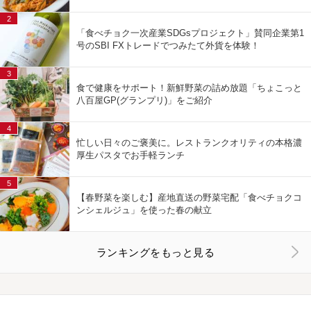
2
「食べチョク一次産業SDGsプロジェクト」賛同企業第1
号のSBI FXトレードでつみたて外貨を体験！
3
食で健康をサポート！新鮮野菜の詰め放題「ちょこっと
八百屋GP(グランプリ)」をご紹介
4
忙しい日々のご褒美に。レストランクオリティの本格濃
厚生パスタでお手軽ランチ
5
【春野菜を楽しむ】産地直送の野菜宅配「食べチョクコ
ンシェルジュ」を使った春の献立
ランキングをもっと見る