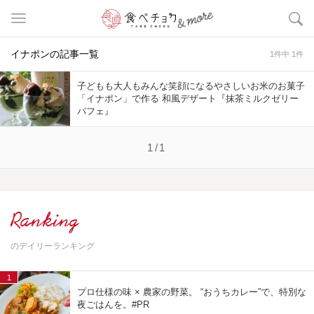
イナポンの記事一覧
1件中 1件
子どもも大人もみんな笑顔になるやさしいお米のお菓子
「イナポン」で作る 和風デザート『抹茶ミルクゼリー
パフェ』
1/1
Ranking
のデイリーランキング
1
プロ仕様の味 × 農家の野菜。 “おうちカレー”で、特別な
夜ごはんを。#PR