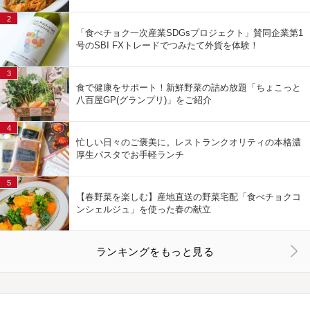
2
「食べチョク一次産業SDGsプロジェクト」賛同企業第1
号のSBI FXトレードでつみたて外貨を体験！
3
食で健康をサポート！新鮮野菜の詰め放題「ちょこっと
八百屋GP(グランプリ)」をご紹介
4
忙しい日々のご褒美に。レストランクオリティの本格濃
厚生パスタでお手軽ランチ
5
【春野菜を楽しむ】産地直送の野菜宅配「食べチョクコ
ンシェルジュ」を使った春の献立
ランキングをもっと見る