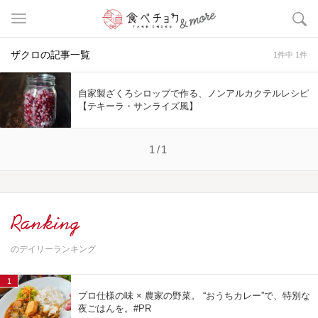
ザクロの記事一覧
1件中 1件
自家製ざくろシロップで作る、ノンアルカクテルレシピ
【テキーラ・サンライズ風】
1/1
Ranking
のデイリーランキング
1
プロ仕様の味 × 農家の野菜。 “おうちカレー”で、特別な
夜ごはんを。#PR