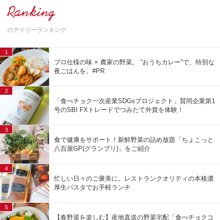
Ranking
のデイリーランキング
1
プロ仕様の味 × 農家の野菜。 “おうちカレー”で、特別な
夜ごはんを。#PR
2
「食べチョク一次産業SDGsプロジェクト」賛同企業第1
号のSBI FXトレードでつみたて外貨を体験！
3
食で健康をサポート！新鮮野菜の詰め放題「ちょこっと
八百屋GP(グランプリ)」をご紹介
4
忙しい日々のご褒美に。レストランクオリティの本格濃
厚生パスタでお手軽ランチ
5
【春野菜を楽しむ】産地直送の野菜宅配「食べチョクコ