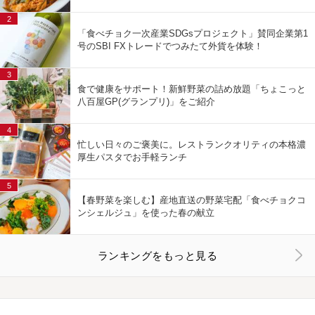
2
「食べチョク一次産業SDGsプロジェクト」賛同企業第1
号のSBI FXトレードでつみたて外貨を体験！
3
食で健康をサポート！新鮮野菜の詰め放題「ちょこっと
八百屋GP(グランプリ)」をご紹介
4
忙しい日々のご褒美に。レストランクオリティの本格濃
厚生パスタでお手軽ランチ
5
【春野菜を楽しむ】産地直送の野菜宅配「食べチョクコ
ンシェルジュ」を使った春の献立
ランキングをもっと見る