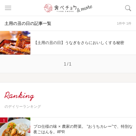
土用の丑の日の記事一覧
1件中 1件
【土用の丑の日】うなぎをさらにおいしくする秘密
1/1
Ranking
のデイリーランキング
1
プロ仕様の味 × 農家の野菜。 “おうちカレー”で、特別な
夜ごはんを。#PR