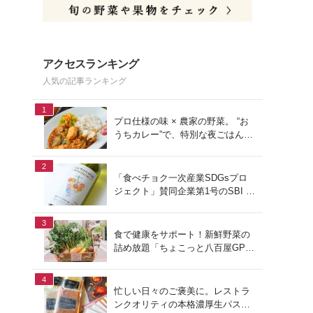
アクセスランキング
人気の記事ランキング
1
プロ仕様の味 × 農家の野菜。 “お
うちカレー”で、特別な夜ごはん
を。#PR
2
「食べチョク一次産業SDGsプロ
ジェクト」賛同企業第1号のSBI F
Xトレードでつみたて外貨を体
験！
3
食で健康をサポート！新鮮野菜の
詰め放題「ちょこっと八百屋GP
(グランプリ)」をご紹介
4
忙しい日々のご褒美に。レストラ
ンクオリティの本格濃厚生パスタ