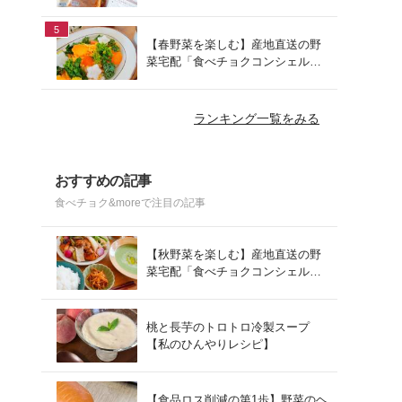
でお手軽ランチ
5
【春野菜を楽しむ】産地直送の野
菜宅配「食べチョクコンシェルジ
ュ」を使った春の献立
ランキング一覧をみる
おすすめの記事
食べチョク&moreで注目の記事
【秋野菜を楽しむ】産地直送の野
菜宅配「食べチョクコンシェルジ
ュ」を使った秋の献立
桃と長芋のトロトロ冷製スープ
【私のひんやりレシピ】
【食品ロス削減の第1歩】野菜のヘ