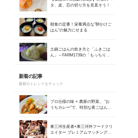
タ、皮、芯の切り方を見直そう！
朝食の定番！栄養満点な”卵かけご
はん”の魅力にせまる
土鍋ごはんの炊き方と「ふきごは
ん」～FARM1739の「もっちりコ
シヒカリ」を味わう～
新着の記事
最新のトレンドをチェック
プロ仕様の味 × 農家の野菜。 “お
うちカレー”で、特別な夜ごはん
を。#PR
東三河生産者×東三河外フードクリ
エイター プレミアムマッチング会