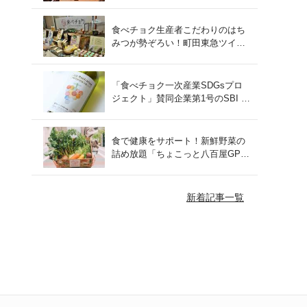
をレポート！
食べチョク生産者こだわりのはち
みつが勢ぞろい！町田東急ツイン
ズにて開催された催事の様子をご
紹介
「食べチョク一次産業SDGsプロ
ジェクト」賛同企業第1号のSBI F
Xトレードでつみたて外貨を体
験！
食で健康をサポート！新鮮野菜の
詰め放題「ちょこっと八百屋GP
(グランプリ)」をご紹介
新着記事一覧