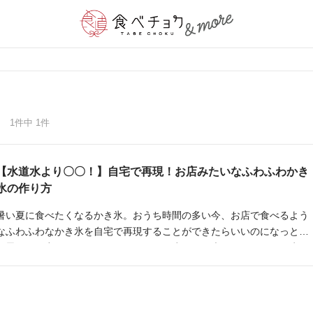
1件中 1件
【水道水より〇〇！】自宅で再現！お店みたいなふわふわかき
氷の作り方
暑い夏に食べたくなるかき氷。おうち時間の多い今、お店で食べるよう
なふわふわなかき氷を自宅で再現することができたらいいのになっとふ
と思い、研究してみることにしました。少しの工夫でいつものかき氷が
ふわふわなかき氷に近づいたので、今回はふわふわなかき氷の作り方を
ご紹介します。