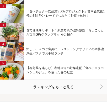
2
「食べチョク一次産業SDGsプロジェクト」賛同企業第1
号のSBI FXトレードでつみたて外貨を体験！
3
食で健康をサポート！新鮮野菜の詰め放題「ちょこっと
八百屋GP(グランプリ)」をご紹介
4
忙しい日々のご褒美に。レストランクオリティの本格濃
厚生パスタでお手軽ランチ
5
【春野菜を楽しむ】産地直送の野菜宅配「食べチョクコ
ンシェルジュ」を使った春の献立
ランキングをもっと見る