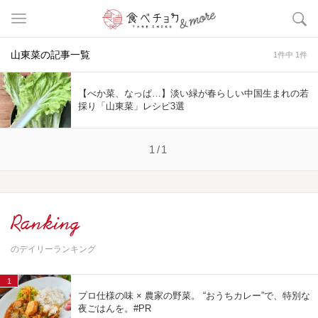
山東菜の記事一覧
1件中 1件
【べか菜、なっぱ…】淡い緑が春らしい中国生まれの若
採り「山東菜」レシピ3選
1/1
Ranking
のデイリーランキング
1
プロ仕様の味 × 農家の野菜。 “おうちカレー”で、特別な
夜ごはんを。#PR