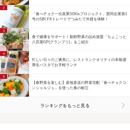
2
「食べチョク一次産業SDGsプロジェクト」賛同企業第1
号のSBI FXトレードでつみたて外貨を体験！
3
食で健康をサポート！新鮮野菜の詰め放題「ちょこっと
八百屋GP(グランプリ)」をご紹介
4
忙しい日々のご褒美に。レストランクオリティの本格濃
厚生パスタでお手軽ランチ
5
【春野菜を楽しむ】産地直送の野菜宅配「食べチョクコ
ンシェルジュ」を使った春の献立
ランキングをもっと見る