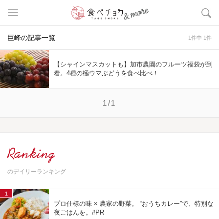
巨峰の記事一覧
1件中 1件
【シャインマスカットも】加市農園のフルーツ福袋が到
着。4種の極ウマぶどうを食べ比べ！
1/1
Ranking
のデイリーランキング
1
プロ仕様の味 × 農家の野菜。 “おうちカレー”で、特別な
夜ごはんを。#PR