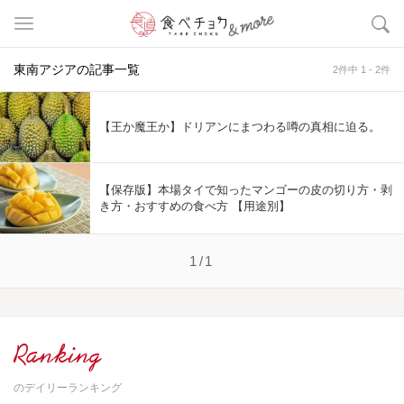
東南アジアの記事一覧
2件中 1 - 2件
【王か魔王か】ドリアンにまつわる噂の真相に迫る。
【保存版】本場タイで知ったマンゴーの皮の切り方・剥
き方・おすすめの食べ方 【用途別】
1/1
Ranking
のデイリーランキング