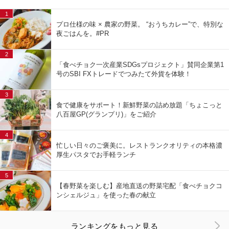
1
プロ仕様の味 × 農家の野菜。 “おうちカレー”で、特別な
夜ごはんを。#PR
2
「食べチョク一次産業SDGsプロジェクト」賛同企業第1
号のSBI FXトレードでつみたて外貨を体験！
3
食で健康をサポート！新鮮野菜の詰め放題「ちょこっと
八百屋GP(グランプリ)」をご紹介
4
忙しい日々のご褒美に。レストランクオリティの本格濃
厚生パスタでお手軽ランチ
5
【春野菜を楽しむ】産地直送の野菜宅配「食べチョクコ
ンシェルジュ」を使った春の献立
ランキングをもっと見る