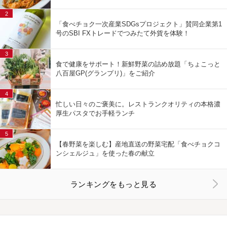
2
「食べチョク一次産業SDGsプロジェクト」賛同企業第1
号のSBI FXトレードでつみたて外貨を体験！
3
食で健康をサポート！新鮮野菜の詰め放題「ちょこっと
八百屋GP(グランプリ)」をご紹介
4
忙しい日々のご褒美に。レストランクオリティの本格濃
厚生パスタでお手軽ランチ
5
【春野菜を楽しむ】産地直送の野菜宅配「食べチョクコ
ンシェルジュ」を使った春の献立
ランキングをもっと見る