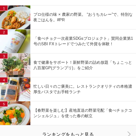
1
プロ仕様の味 × 農家の野菜。 “おうちカレー”で、特別な
夜ごはんを。#PR
2
「食べチョク一次産業SDGsプロジェクト」賛同企業第1
号のSBI FXトレードでつみたて外貨を体験！
3
食で健康をサポート！新鮮野菜の詰め放題「ちょこっと
八百屋GP(グランプリ)」をご紹介
4
忙しい日々のご褒美に。レストランクオリティの本格濃
厚生パスタでお手軽ランチ
5
【春野菜を楽しむ】産地直送の野菜宅配「食べチョクコ
ンシェルジュ」を使った春の献立
ランキングをもっと見る