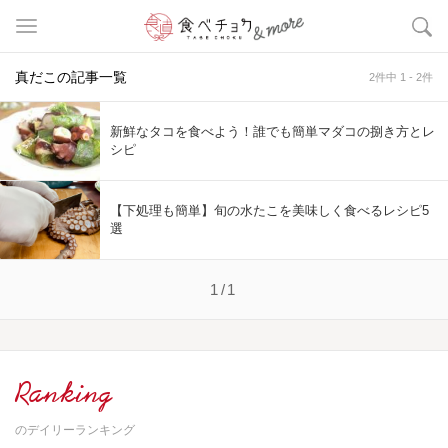
真だこの記事一覧
2件中 1 - 2件
新鮮なタコを食べよう！誰でも簡単マダコの捌き方とレ
シピ
【下処理も簡単】旬の水たこを美味しく食べるレシピ5
選
1/1
Ranking
のデイリーランキング