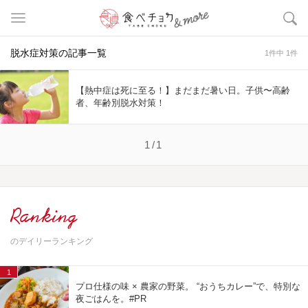
脱水症対策の記事一覧
1件中 1件
【熱中症は死に至る！】まだまだ暑い日。子供〜高齢
者、年齢別脱水対策！
1/1
Ranking
のデイリーランキング
1
プロ仕様の味 × 農家の野菜。 “おうちカレー”で、特別な
夜ごはんを。#PR