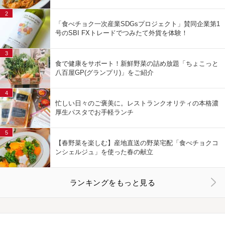
2
「食べチョク一次産業SDGsプロジェクト」賛同企業第1
号のSBI FXトレードでつみたて外貨を体験！
3
食で健康をサポート！新鮮野菜の詰め放題「ちょこっと
八百屋GP(グランプリ)」をご紹介
4
忙しい日々のご褒美に。レストランクオリティの本格濃
厚生パスタでお手軽ランチ
5
【春野菜を楽しむ】産地直送の野菜宅配「食べチョクコ
ンシェルジュ」を使った春の献立
ランキングをもっと見る