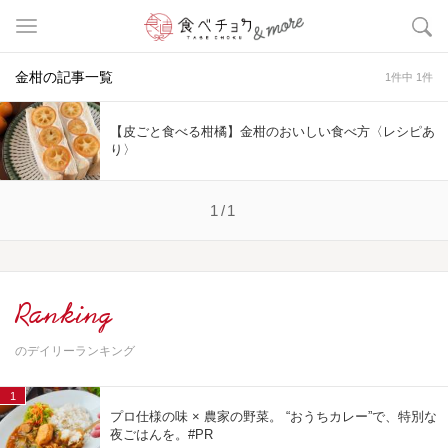
金柑の記事一覧
1件中 1件
【皮ごと食べる柑橘】金柑のおいしい食べ方〈レシピあ
り〉
1/1
Ranking
のデイリーランキング
1
プロ仕様の味 × 農家の野菜。 “おうちカレー”で、特別な
夜ごはんを。#PR