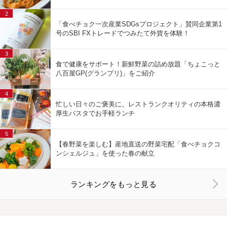
2
「食べチョク一次産業SDGsプロジェクト」賛同企業第1
号のSBI FXトレードでつみたて外貨を体験！
3
食で健康をサポート！新鮮野菜の詰め放題「ちょこっと
八百屋GP(グランプリ)」をご紹介
4
忙しい日々のご褒美に。レストランクオリティの本格濃
厚生パスタでお手軽ランチ
5
【春野菜を楽しむ】産地直送の野菜宅配「食べチョクコ
ンシェルジュ」を使った春の献立
ランキングをもっと見る