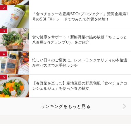
2
「食べチョク一次産業SDGsプロジェクト」賛同企業第1
号のSBI FXトレードでつみたて外貨を体験！
3
食で健康をサポート！新鮮野菜の詰め放題「ちょこっと
八百屋GP(グランプリ)」をご紹介
4
忙しい日々のご褒美に。レストランクオリティの本格濃
厚生パスタでお手軽ランチ
5
【春野菜を楽しむ】産地直送の野菜宅配「食べチョクコ
ンシェルジュ」を使った春の献立
ランキングをもっと見る