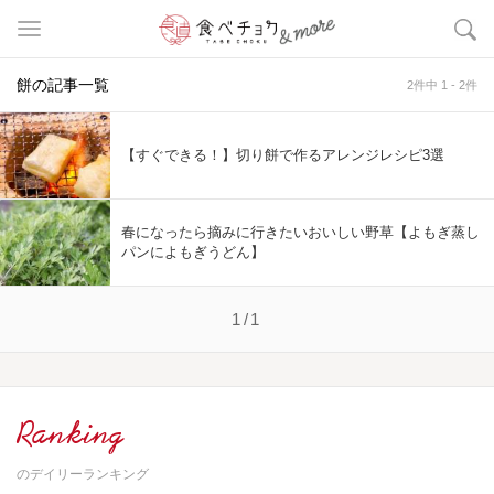
餅の記事一覧
2件中 1 - 2件
【すぐできる！】切り餅で作るアレンジレシピ3選
春になったら摘みに行きたいおいしい野草【よもぎ蒸し
パンによもぎうどん】
1/1
Ranking
のデイリーランキング