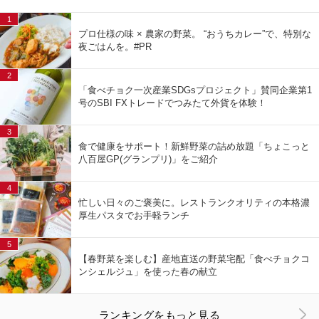
1
プロ仕様の味 × 農家の野菜。 “おうちカレー”で、特別な
夜ごはんを。#PR
2
「食べチョク一次産業SDGsプロジェクト」賛同企業第1
号のSBI FXトレードでつみたて外貨を体験！
3
食で健康をサポート！新鮮野菜の詰め放題「ちょこっと
八百屋GP(グランプリ)」をご紹介
4
忙しい日々のご褒美に。レストランクオリティの本格濃
厚生パスタでお手軽ランチ
5
【春野菜を楽しむ】産地直送の野菜宅配「食べチョクコ
ンシェルジュ」を使った春の献立
ランキングをもっと見る