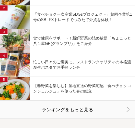
2
「食べチョク一次産業SDGsプロジェクト」賛同企業第1
号のSBI FXトレードでつみたて外貨を体験！
3
食で健康をサポート！新鮮野菜の詰め放題「ちょこっと
八百屋GP(グランプリ)」をご紹介
4
忙しい日々のご褒美に。レストランクオリティの本格濃
厚生パスタでお手軽ランチ
5
【春野菜を楽しむ】産地直送の野菜宅配「食べチョクコ
ンシェルジュ」を使った春の献立
ランキングをもっと見る