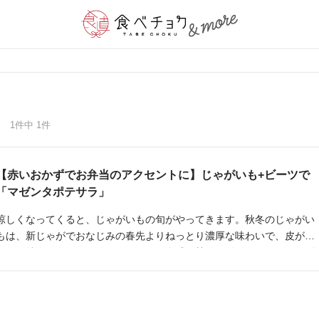
1件中 1件
【赤いおかずでお弁当のアクセントに】じゃがいも+ビーツで
「マゼンタポテサラ」
涼しくなってくると、じゃがいもの旬がやってきます。秋冬のじゃがい
もは、新じゃがでおなじみの春先よりねっとり濃厚な味わいで、皮が厚
いのが特徴。今回は、ホクホクとした食感と甘みを活かすポテトサラダ
を作ってみました。今が旬のビーツと合わせてマッシュすると鮮やかに
なり、食卓の差し色として活躍します