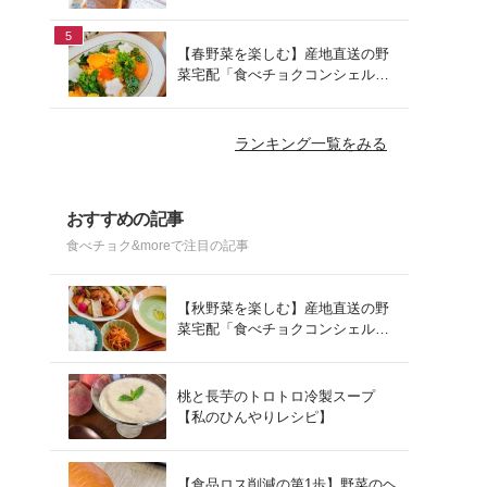
でお手軽ランチ
5
【春野菜を楽しむ】産地直送の野
菜宅配「食べチョクコンシェルジ
ュ」を使った春の献立
ランキング一覧をみる
おすすめの記事
食べチョク&moreで注目の記事
【秋野菜を楽しむ】産地直送の野
菜宅配「食べチョクコンシェルジ
ュ」を使った秋の献立
桃と長芋のトロトロ冷製スープ
【私のひんやりレシピ】
【食品ロス削減の第1歩】野菜のヘ