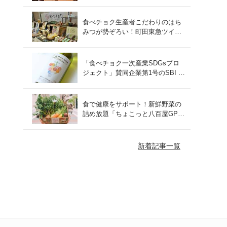
をレポート！
食べチョク生産者こだわりのはち
みつが勢ぞろい！町田東急ツイン
ズにて開催された催事の様子をご
紹介
「食べチョク一次産業SDGsプロ
ジェクト」賛同企業第1号のSBI F
Xトレードでつみたて外貨を体
験！
食で健康をサポート！新鮮野菜の
詰め放題「ちょこっと八百屋GP
(グランプリ)」をご紹介
新着記事一覧