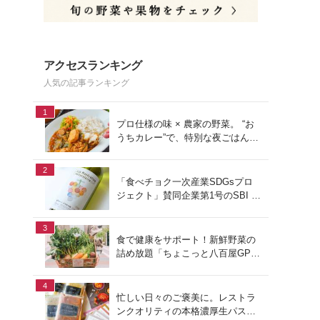
アクセスランキング
人気の記事ランキング
1
プロ仕様の味 × 農家の野菜。 “お
うちカレー”で、特別な夜ごはん
を。#PR
2
「食べチョク一次産業SDGsプロ
ジェクト」賛同企業第1号のSBI F
Xトレードでつみたて外貨を体
験！
3
食で健康をサポート！新鮮野菜の
詰め放題「ちょこっと八百屋GP
(グランプリ)」をご紹介
4
忙しい日々のご褒美に。レストラ
ンクオリティの本格濃厚生パスタ