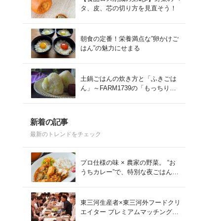
タ、皮、芯の切り方を見直そう！
朝食の定番！栄養満点な”卵かけご
はん”の魅力にせまる
土鍋ごはんの炊き方と「ふきごは
ん」～FARM1739の「もっちりコ
シヒカリ」を味わう～
新着の記事
最新のトレンドをチェック
プロ仕様の味 × 農家の野菜。 “お
うちカレー”で、特別な夜ごはん
を。#PR
東三河生産者×東三河外フードクリ
エイター プレミアムマッチング会