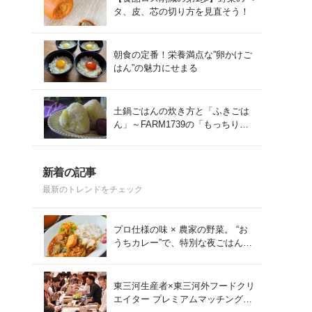
タ、皮、芯の切り方を見直そう！
朝食の定番！栄養満点な”卵かけご
はん”の魅力にせまる
土鍋ごはんの炊き方と「ふきごは
ん」～FARM1739の「もっちりコ
シヒカリ」を味わう～
新着の記事
最新のトレンドをチェック
プロ仕様の味 × 農家の野菜。 “お
うちカレー”で、特別な夜ごはん
を。#PR
東三河生産者×東三河外フードクリ
エイター プレミアムマッチング会