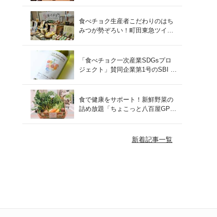
をレポート！
食べチョク生産者こだわりのはち
みつが勢ぞろい！町田東急ツイン
ズにて開催された催事の様子をご
紹介
「食べチョク一次産業SDGsプロ
ジェクト」賛同企業第1号のSBI F
Xトレードでつみたて外貨を体
験！
食で健康をサポート！新鮮野菜の
詰め放題「ちょこっと八百屋GP
(グランプリ)」をご紹介
新着記事一覧