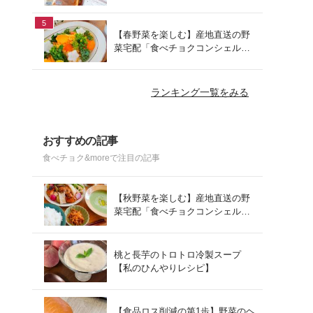
でお手軽ランチ
5
【春野菜を楽しむ】産地直送の野
菜宅配「食べチョクコンシェルジ
ュ」を使った春の献立
ランキング一覧をみる
おすすめの記事
食べチョク&moreで注目の記事
【秋野菜を楽しむ】産地直送の野
菜宅配「食べチョクコンシェルジ
ュ」を使った秋の献立
桃と長芋のトロトロ冷製スープ
【私のひんやりレシピ】
【食品ロス削減の第1歩】野菜のヘ