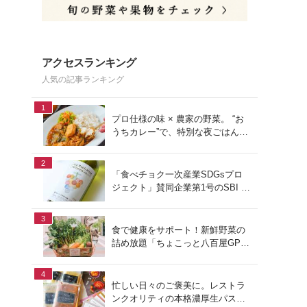
アクセスランキング
人気の記事ランキング
1
プロ仕様の味 × 農家の野菜。 “お
うちカレー”で、特別な夜ごはん
を。#PR
2
「食べチョク一次産業SDGsプロ
ジェクト」賛同企業第1号のSBI F
Xトレードでつみたて外貨を体
験！
3
食で健康をサポート！新鮮野菜の
詰め放題「ちょこっと八百屋GP
(グランプリ)」をご紹介
4
忙しい日々のご褒美に。レストラ
ンクオリティの本格濃厚生パスタ