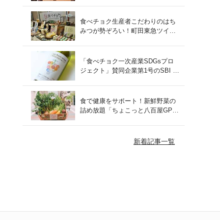
をレポート！
食べチョク生産者こだわりのはち
みつが勢ぞろい！町田東急ツイン
ズにて開催された催事の様子をご
紹介
「食べチョク一次産業SDGsプロ
ジェクト」賛同企業第1号のSBI F
Xトレードでつみたて外貨を体
験！
食で健康をサポート！新鮮野菜の
詰め放題「ちょこっと八百屋GP
(グランプリ)」をご紹介
新着記事一覧