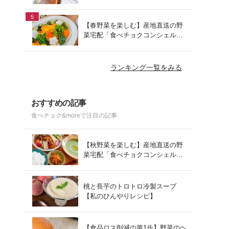
でお手軽ランチ
5
【春野菜を楽しむ】産地直送の野
菜宅配「食べチョクコンシェルジ
ュ」を使った春の献立
ランキング一覧をみる
おすすめの記事
食べチョク&moreで注目の記事
【秋野菜を楽しむ】産地直送の野
菜宅配「食べチョクコンシェルジ
ュ」を使った秋の献立
桃と長芋のトロトロ冷製スープ
【私のひんやりレシピ】
【食品ロス削減の第1歩】野菜のヘ