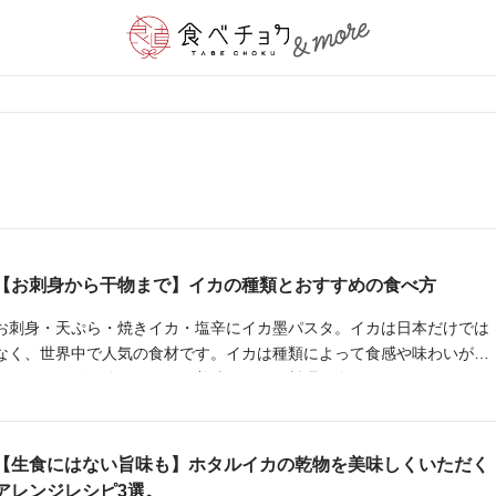
【お刺身から干物まで】イカの種類とおすすめの食べ方
お刺身・天ぷら・焼きイカ・塩辛にイカ墨パスタ。イカは日本だけでは
なく、世界中で人気の食材です。イカは種類によって食感や味わいが異
なるため、使い分けるとより美味しくイカ料理を食べることができま
す。今回は、主に日本で流通しているイカの種類と、おすすめの食べ方
をご紹介します。
【生食にはない旨味も】ホタルイカの乾物を美味しくいただく
アレンジレシピ3選。