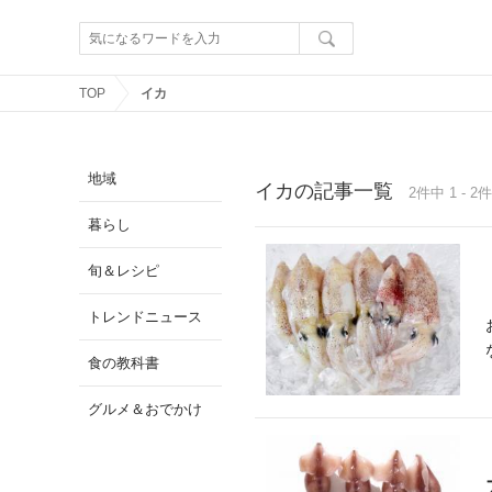
TOP
イカ
地域
イカの記事一覧
2件中 1 - 2件
暮らし
旬＆レシピ
トレンドニュース
食の教科書
グルメ＆おでかけ