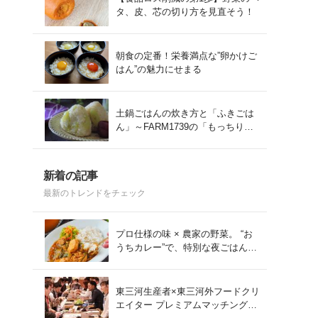
タ、皮、芯の切り方を見直そう！
朝食の定番！栄養満点な”卵かけご
はん”の魅力にせまる
土鍋ごはんの炊き方と「ふきごは
ん」～FARM1739の「もっちりコ
シヒカリ」を味わう～
新着の記事
最新のトレンドをチェック
プロ仕様の味 × 農家の野菜。 “お
うちカレー”で、特別な夜ごはん
を。#PR
東三河生産者×東三河外フードクリ
エイター プレミアムマッチング会