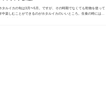
ホタルイカの旬は3月〜5月。ですが、その時期でなくても乾物を使って
年中楽しむことができるのがホタルイカのいいところ。生食の時にはな
い食感や旨味を活用したアレンジレシピもご紹介します。