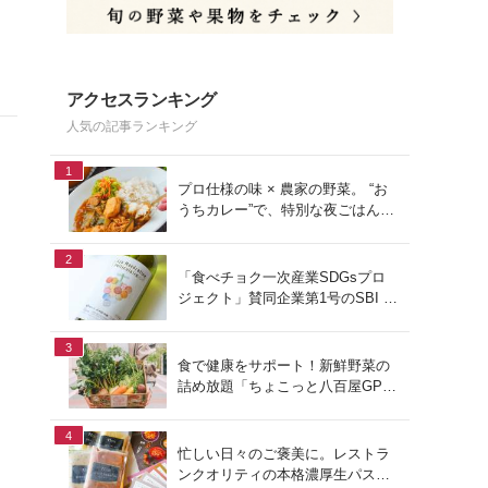
アクセスランキング
人気の記事ランキング
1
プロ仕様の味 × 農家の野菜。 “お
うちカレー”で、特別な夜ごはん
を。#PR
2
「食べチョク一次産業SDGsプロ
ジェクト」賛同企業第1号のSBI F
Xトレードでつみたて外貨を体
験！
3
食で健康をサポート！新鮮野菜の
詰め放題「ちょこっと八百屋GP
(グランプリ)」をご紹介
4
忙しい日々のご褒美に。レストラ
ンクオリティの本格濃厚生パスタ