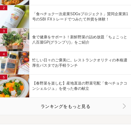
2
「食べチョク一次産業SDGsプロジェクト」賛同企業第1
号のSBI FXトレードでつみたて外貨を体験！
3
食で健康をサポート！新鮮野菜の詰め放題「ちょこっと
八百屋GP(グランプリ)」をご紹介
4
忙しい日々のご褒美に。レストランクオリティの本格濃
厚生パスタでお手軽ランチ
5
【春野菜を楽しむ】産地直送の野菜宅配「食べチョクコ
ンシェルジュ」を使った春の献立
ランキングをもっと見る