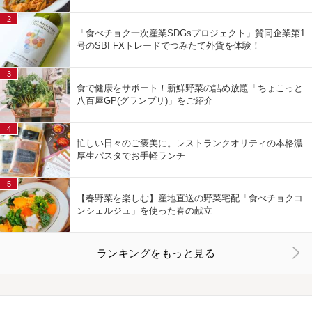
2
「食べチョク一次産業SDGsプロジェクト」賛同企業第1
号のSBI FXトレードでつみたて外貨を体験！
3
食で健康をサポート！新鮮野菜の詰め放題「ちょこっと
八百屋GP(グランプリ)」をご紹介
4
忙しい日々のご褒美に。レストランクオリティの本格濃
厚生パスタでお手軽ランチ
5
【春野菜を楽しむ】産地直送の野菜宅配「食べチョクコ
ンシェルジュ」を使った春の献立
ランキングをもっと見る