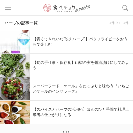
ハーブの記事一覧
4件中 1 - 4件
【青くてきれいな“映えハーブ”】バタフライピーをおう
ちで楽しむ
【旬の手仕事・保存食】山椒の実を醤油漬けにしてみよ
う
スーパーフード「ケール」をたっぷりと味わう『いちご
とケールのインサラータ』
【スパイスとハーブの活用術】ほんのひと手間で料理上
級者の仕上がりになる
1/1