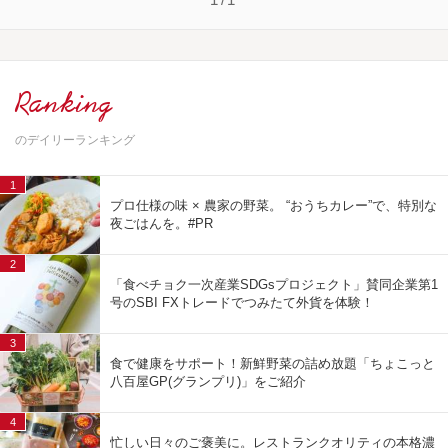
Ranking
のデイリーランキング
1
プロ仕様の味 × 農家の野菜。 “おうちカレー”で、特別な
夜ごはんを。#PR
2
「食べチョク一次産業SDGsプロジェクト」賛同企業第1
号のSBI FXトレードでつみたて外貨を体験！
3
食で健康をサポート！新鮮野菜の詰め放題「ちょこっと
八百屋GP(グランプリ)」をご紹介
4
忙しい日々のご褒美に。レストランクオリティの本格濃