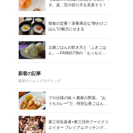
タ、皮、芯の切り方を見直そう！
朝食の定番！栄養満点な”卵かけご
はん”の魅力にせまる
土鍋ごはんの炊き方と「ふきごは
ん」～FARM1739の「もっちりコ
シヒカリ」を味わう～
新着の記事
最新のトレンドをチェック
プロ仕様の味 × 農家の野菜。 “お
うちカレー”で、特別な夜ごはん
を。#PR
東三河生産者×東三河外フードクリ
エイター プレミアムマッチング会