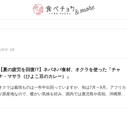
1件中 1件
【夏の疲労を回復!?】ネバネバ食材、オクラを使った「チャ
ナ・マサラ（ひよこ豆のカレー）」
オクラは栽培ものは一年中出回っていますが、旬は7月～9月。アフリカ
が原産地なので、暖かい気候を好み、国内では鹿児島や高知、沖縄県が
主な産地です。ネバネバ野菜として女性に人気のお野菜ですね！実はオ
クラのネバネバが美容・ダイエットにとっても効果的で女性にはとても
嬉しい栄養素がたっぷりなんです！