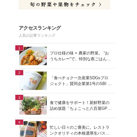
アクセスランキング
人気の記事ランキング
1
プロ仕様の味 × 農家の野菜。 “お
うちカレー”で、特別な夜ごはん
を。#PR
2
「食べチョク一次産業SDGsプロ
ジェクト」賛同企業第1号のSBI F
Xトレードでつみたて外貨を体
験！
3
食で健康をサポート！新鮮野菜の
詰め放題「ちょこっと八百屋GP
(グランプリ)」をご紹介
4
忙しい日々のご褒美に。レストラ
ンクオリティの本格濃厚生パスタ