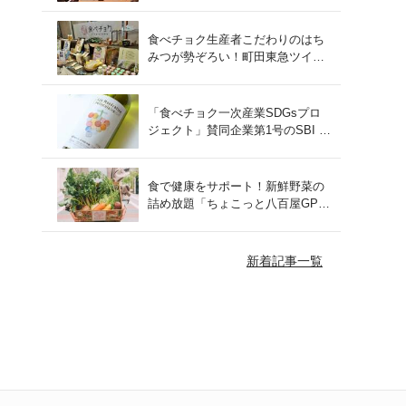
をレポート！
食べチョク生産者こだわりのはち
みつが勢ぞろい！町田東急ツイン
ズにて開催された催事の様子をご
紹介
「食べチョク一次産業SDGsプロ
ジェクト」賛同企業第1号のSBI F
Xトレードでつみたて外貨を体
験！
食で健康をサポート！新鮮野菜の
詰め放題「ちょこっと八百屋GP
(グランプリ)」をご紹介
新着記事一覧