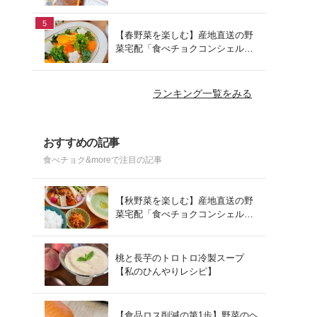
でお手軽ランチ
5
【春野菜を楽しむ】産地直送の野
菜宅配「食べチョクコンシェルジ
ュ」を使った春の献立
ランキング一覧をみる
おすすめの記事
食べチョク&moreで注目の記事
【秋野菜を楽しむ】産地直送の野
菜宅配「食べチョクコンシェルジ
ュ」を使った秋の献立
桃と長芋のトロトロ冷製スープ
【私のひんやりレシピ】
【食品ロス削減の第1歩】野菜のヘ