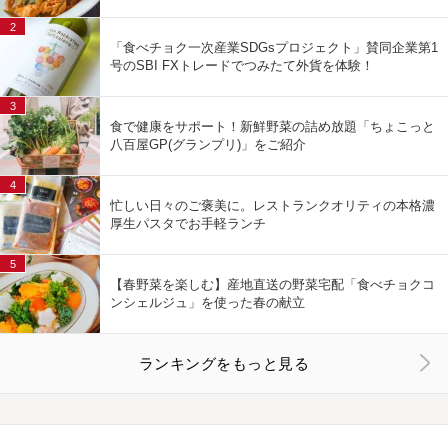
2
「食べチョク一次産業SDGsプロジェクト」賛同企業第1
号のSBI FXトレードでつみたて外貨を体験！
3
食で健康をサポート！新鮮野菜の詰め放題「ちょこっと
八百屋GP(グランプリ)」をご紹介
4
忙しい日々のご褒美に。レストランクオリティの本格濃
厚生パスタでお手軽ランチ
5
【春野菜を楽しむ】産地直送の野菜宅配「食べチョクコ
ンシェルジュ」を使った春の献立
ランキングをもっと見る