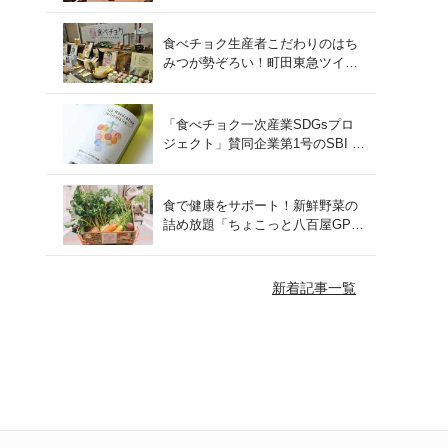
をレポート！
食べチョク生産者こだわりのはち
みつが勢ぞろい！町田東急ツイン
ズにて開催された催事の様子をご
紹介
「食べチョク一次産業SDGsプロ
ジェクト」賛同企業第1号のSBI F
Xトレードでつみたて外貨を体
験！
食で健康をサポート！新鮮野菜の
詰め放題「ちょこっと八百屋GP
(グランプリ)」をご紹介
新着記事一覧