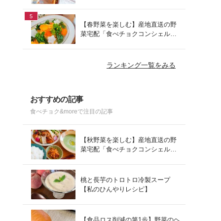
でお手軽ランチ
5
【春野菜を楽しむ】産地直送の野
菜宅配「食べチョクコンシェルジ
ュ」を使った春の献立
ランキング一覧をみる
おすすめの記事
食べチョク&moreで注目の記事
【秋野菜を楽しむ】産地直送の野
菜宅配「食べチョクコンシェルジ
ュ」を使った秋の献立
桃と長芋のトロトロ冷製スープ
【私のひんやりレシピ】
【食品ロス削減の第1歩】野菜のヘ