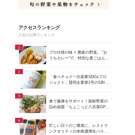
アクセスランキング
人気の記事ランキング
1
プロ仕様の味 × 農家の野菜。 “お
うちカレー”で、特別な夜ごはん
を。#PR
2
「食べチョク一次産業SDGsプロ
ジェクト」賛同企業第1号のSBI F
Xトレードでつみたて外貨を体
験！
3
食で健康をサポート！新鮮野菜の
詰め放題「ちょこっと八百屋GP
(グランプリ)」をご紹介
4
忙しい日々のご褒美に。レストラ
ンクオリティの本格濃厚生パスタ