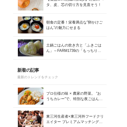
タ、皮、芯の切り方を見直そう！
朝食の定番！栄養満点な”卵かけご
はん”の魅力にせまる
土鍋ごはんの炊き方と「ふきごは
ん」～FARM1739の「もっちりコ
シヒカリ」を味わう～
新着の記事
最新のトレンドをチェック
プロ仕様の味 × 農家の野菜。 “お
うちカレー”で、特別な夜ごはん
を。#PR
東三河生産者×東三河外フードクリ
エイター プレミアムマッチング会