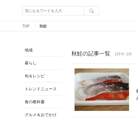
TOP
秋鮭
地域
秋鮭の記事一覧
1件中 1件
暮らし
旬＆レシピ
トレンドニュース
食の教科書
グルメ＆おでかけ