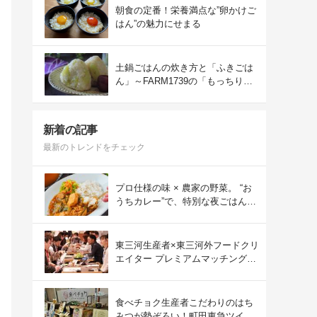
朝食の定番！栄養満点な”卵かけご
はん”の魅力にせまる
土鍋ごはんの炊き方と「ふきごは
ん」～FARM1739の「もっちりコ
シヒカリ」を味わう～
新着の記事
最新のトレンドをチェック
プロ仕様の味 × 農家の野菜。 “お
うちカレー”で、特別な夜ごはん
を。#PR
東三河生産者×東三河外フードクリ
エイター プレミアムマッチング会
をレポート！
食べチョク生産者こだわりのはち
みつが勢ぞろい！町田東急ツイン