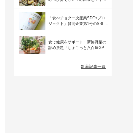
ズにて開催された催事の様子をご
紹介
「食べチョク一次産業SDGsプロ
ジェクト」賛同企業第1号のSBI F
Xトレードでつみたて外貨を体
験！
食で健康をサポート！新鮮野菜の
詰め放題「ちょこっと八百屋GP
(グランプリ)」をご紹介
新着記事一覧