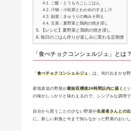
ご飯：とうもろこしごはん
汁物：小松菜とわかめのすまし汁
副菜：きゅうりの梅みそ和え
主菜：夏野菜と鶏肉の焼き浸し
【レシピ】夏野菜と鶏肉の焼き浸し
毎日のごはん作りが楽しみに変わる定期便
「食べチョクコンシェルジュ」とは
「
食べチョクコンシェルジュ
」は、旬のおまかせ野
産地直送の野菜が
最短収穫後24時間以内に届く
と
の味がしっかりと味わえるので、シンプルな調理で
自分から買うことの少ない野菜や
生産者さんとの出
に、新しい刺激と今まで知らなかった野菜のおいし