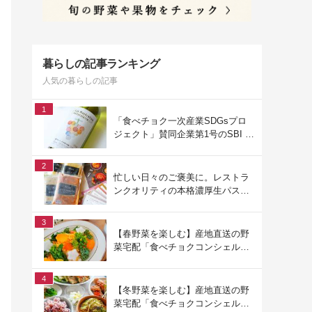
暮らしの記事ランキング
人気の暮らしの記事
1
「食べチョク一次産業SDGsプロ
ジェクト」賛同企業第1号のSBI F
Xトレードでつみたて外貨を体
験！
2
忙しい日々のご褒美に。レストラ
ンクオリティの本格濃厚生パスタ
でお手軽ランチ
3
【春野菜を楽しむ】産地直送の野
菜宅配「食べチョクコンシェルジ
ュ」を使った春の献立
4
【冬野菜を楽しむ】産地直送の野
菜宅配「食べチョクコンシェルジ