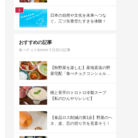
ュ」を使った冬の献立
5
日本の自然や文化を未来へつな
ぐ。三ツ矢青空たすきを体験！
おすすめの記事
食べチョク&moreで注目の記事
【秋野菜を楽しむ】産地直送の野
菜宅配「食べチョクコンシェルジ
ュ」を使った秋の献立
桃と長芋のトロトロ冷製スープ
【私のひんやりレシピ】
【食品ロス削減の第1歩】野菜のヘ
タ、皮、芯の切り方を見直そう！