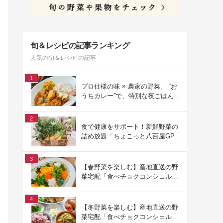
旬＆レシピの記事ランキング
人気の旬＆レシピの記事
1
プロ仕様の味 × 農家の野菜。 “お
うちカレー”で、特別な夜ごはん
を。#PR
2
食で健康をサポート！新鮮野菜の
詰め放題「ちょこっと八百屋GP
(グランプリ)」をご紹介
3
【春野菜を楽しむ】産地直送の野
菜宅配「食べチョクコンシェルジ
ュ」を使った春の献立
4
【冬野菜を楽しむ】産地直送の野
菜宅配「食べチョクコンシェルジ