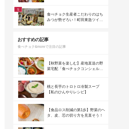
ュ」を使った冬の献立
5
食べチョク生産者こだわりのはち
みつが勢ぞろい！町田東急ツイン
ズにて開催された催事の様子をご
紹介
おすすめの記事
食べチョク&moreで注目の記事
【秋野菜を楽しむ】産地直送の野
菜宅配「食べチョクコンシェルジ
ュ」を使った秋の献立
桃と長芋のトロトロ冷製スープ
【私のひんやりレシピ】
【食品ロス削減の第1歩】野菜のヘ
タ、皮、芯の切り方を見直そう！