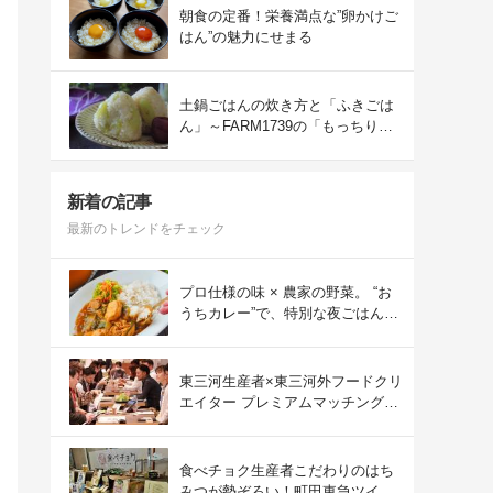
朝食の定番！栄養満点な”卵かけご
はん”の魅力にせまる
土鍋ごはんの炊き方と「ふきごは
ん」～FARM1739の「もっちりコ
シヒカリ」を味わう～
新着の記事
最新のトレンドをチェック
プロ仕様の味 × 農家の野菜。 “お
うちカレー”で、特別な夜ごはん
を。#PR
東三河生産者×東三河外フードクリ
エイター プレミアムマッチング会
をレポート！
食べチョク生産者こだわりのはち
みつが勢ぞろい！町田東急ツイン