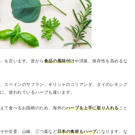
」を言います。昔から
食品の風味付け
や消臭、保存性を高めるな
、スペインのサフラン、ギリシャのコリアンダ、タイのレモング
に、使われているハーブも違います。
えて食べるお国柄のため、海外の
ハーブを上手に取り入れる
こと
そや生姜、山椒、三つ葉など
日本の食材もハーブ
になります。な