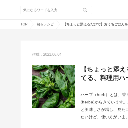
TOP
旬＆レシピ
作成：2021.06.04
【ちょっと添え
てる、料理用ハ
ハーブ（herb）とは、
(herba)からきてい
と美味しさが増し、見た
たいけど、使い方がいま