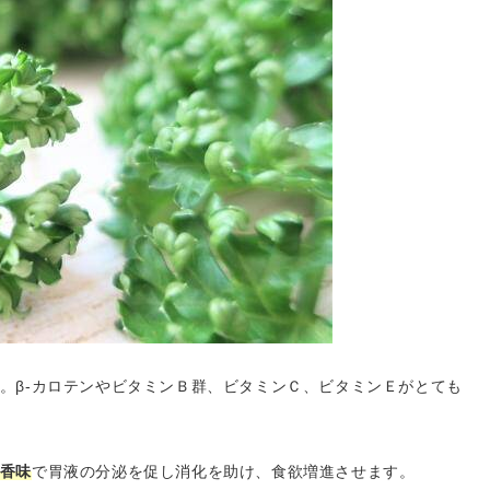
。β-カロテンやビタミンＢ群、ビタミンＣ、ビタミンＥがとても
香味
で胃液の分泌を促し消化を助け、食欲増進させます。