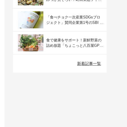
ズにて開催された催事の様子をご
紹介
「食べチョク一次産業SDGsプロ
ジェクト」賛同企業第1号のSBI F
Xトレードでつみたて外貨を体
験！
食で健康をサポート！新鮮野菜の
詰め放題「ちょこっと八百屋GP
(グランプリ)」をご紹介
新着記事一覧