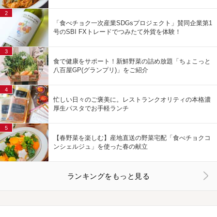
2
「食べチョク一次産業SDGsプロジェクト」賛同企業第1
号のSBI FXトレードでつみたて外貨を体験！
3
食で健康をサポート！新鮮野菜の詰め放題「ちょこっと
八百屋GP(グランプリ)」をご紹介
4
忙しい日々のご褒美に。レストランクオリティの本格濃
厚生パスタでお手軽ランチ
5
【春野菜を楽しむ】産地直送の野菜宅配「食べチョクコ
ンシェルジュ」を使った春の献立
ランキングをもっと見る