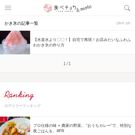
かき氷の記事一覧
1件中 1件
【水道水より〇〇！】自宅で再現！お店みたいなふわふ
わかき氷の作り方
1/1
Ranking
のデイリーランキング
1
プロ仕様の味 × 農家の野菜。 “おうちカレー”で、特別な
夜ごはんを。#PR