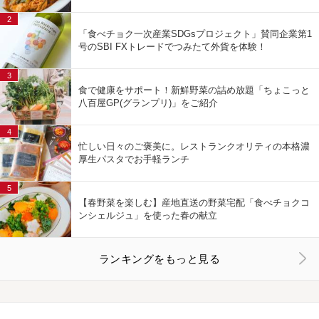
2
「食べチョク一次産業SDGsプロジェクト」賛同企業第1
号のSBI FXトレードでつみたて外貨を体験！
3
食で健康をサポート！新鮮野菜の詰め放題「ちょこっと
八百屋GP(グランプリ)」をご紹介
4
忙しい日々のご褒美に。レストランクオリティの本格濃
厚生パスタでお手軽ランチ
5
【春野菜を楽しむ】産地直送の野菜宅配「食べチョクコ
ンシェルジュ」を使った春の献立
ランキングをもっと見る