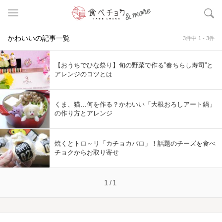
かわいいの記事一覧
3件中 1 - 3件
【おうちでひな祭り】旬の野菜で作る”春ちらし寿司”と
アレンジのコツとは
くま、猫…何を作る？かわいい「大根おろしアート鍋」
の作り方とアレンジ
焼くとトロ～リ「カチョカバロ」！話題のチーズを食べ
チョクからお取り寄せ
1/1