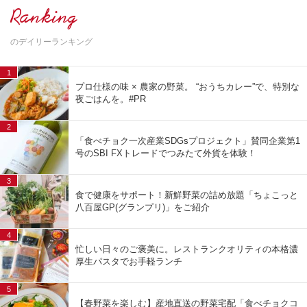
Ranking
のデイリーランキング
1
プロ仕様の味 × 農家の野菜。 “おうちカレー”で、特別な
夜ごはんを。#PR
2
「食べチョク一次産業SDGsプロジェクト」賛同企業第1
号のSBI FXトレードでつみたて外貨を体験！
3
食で健康をサポート！新鮮野菜の詰め放題「ちょこっと
八百屋GP(グランプリ)」をご紹介
4
忙しい日々のご褒美に。レストランクオリティの本格濃
厚生パスタでお手軽ランチ
5
【春野菜を楽しむ】産地直送の野菜宅配「食べチョクコ