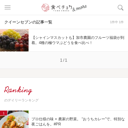
クイーンセブンの記事一覧
1件中 1件
【シャインマスカットも】加市農園のフルーツ福袋が到
着。4種の極ウマぶどうを食べ比べ！
1/1
Ranking
のデイリーランキング
1
プロ仕様の味 × 農家の野菜。 “おうちカレー”で、特別な
夜ごはんを。#PR