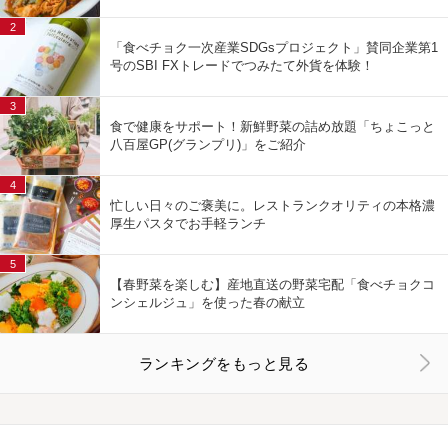
2
「食べチョク一次産業SDGsプロジェクト」賛同企業第1
号のSBI FXトレードでつみたて外貨を体験！
3
食で健康をサポート！新鮮野菜の詰め放題「ちょこっと
八百屋GP(グランプリ)」をご紹介
4
忙しい日々のご褒美に。レストランクオリティの本格濃
厚生パスタでお手軽ランチ
5
【春野菜を楽しむ】産地直送の野菜宅配「食べチョクコ
ンシェルジュ」を使った春の献立
ランキングをもっと見る