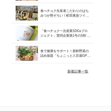
をレポート！
食べチョク生産者こだわりのはち
みつが勢ぞろい！町田東急ツイン
ズにて開催された催事の様子をご
紹介
「食べチョク一次産業SDGsプロ
ジェクト」賛同企業第1号のSBI F
Xトレードでつみたて外貨を体
験！
食で健康をサポート！新鮮野菜の
詰め放題「ちょこっと八百屋GP
(グランプリ)」をご紹介
新着記事一覧