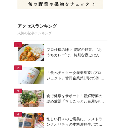
アクセスランキング
人気の記事ランキング
1
プロ仕様の味 × 農家の野菜。 “お
うちカレー”で、特別な夜ごはん
を。#PR
2
「食べチョク一次産業SDGsプロ
ジェクト」賛同企業第1号のSBI F
Xトレードでつみたて外貨を体
験！
3
食で健康をサポート！新鮮野菜の
詰め放題「ちょこっと八百屋GP
(グランプリ)」をご紹介
4
忙しい日々のご褒美に。レストラ
ンクオリティの本格濃厚生パスタ