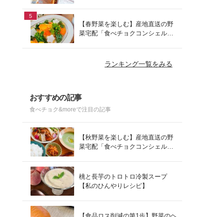
でお手軽ランチ
5
【春野菜を楽しむ】産地直送の野
菜宅配「食べチョクコンシェルジ
ュ」を使った春の献立
ランキング一覧をみる
おすすめの記事
食べチョク&moreで注目の記事
【秋野菜を楽しむ】産地直送の野
菜宅配「食べチョクコンシェルジ
ュ」を使った秋の献立
桃と長芋のトロトロ冷製スープ
【私のひんやりレシピ】
【食品ロス削減の第1歩】野菜のヘ