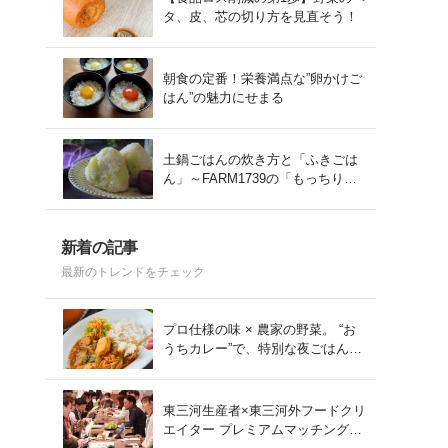
タ、皮、芯の切り方を見直そう！
朝食の定番！栄養満点な”卵かけご
はん”の魅力にせまる
土鍋ごはんの炊き方と「ふきごは
ん」～FARM1739の「もっちりコ
シヒカリ」を味わう～
新着の記事
最新のトレンドをチェック
プロ仕様の味 × 農家の野菜。 “お
うちカレー”で、特別な夜ごはん
を。#PR
東三河生産者×東三河外フードクリ
エイター プレミアムマッチング会