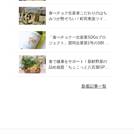
をレポート！
食べチョク生産者こだわりのはち
みつが勢ぞろい！町田東急ツイン
ズにて開催された催事の様子をご
紹介
「食べチョク一次産業SDGsプロ
ジェクト」賛同企業第1号のSBI F
Xトレードでつみたて外貨を体
験！
食で健康をサポート！新鮮野菜の
詰め放題「ちょこっと八百屋GP
(グランプリ)」をご紹介
新着記事一覧