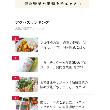
アクセスランキング
人気の記事ランキング
1
プロ仕様の味 × 農家の野菜。 “お
うちカレー”で、特別な夜ごはん
を。#PR
2
「食べチョク一次産業SDGsプロ
ジェクト」賛同企業第1号のSBI F
Xトレードでつみたて外貨を体
験！
3
食で健康をサポート！新鮮野菜の
詰め放題「ちょこっと八百屋GP
(グランプリ)」をご紹介
4
忙しい日々のご褒美に。レストラ
ンクオリティの本格濃厚生パスタ