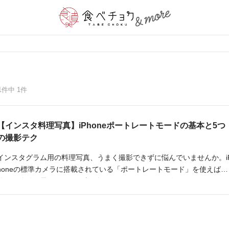
1件中 1件
【インスタ料理写真】iPhoneポートレートモードの基本と5つ
の撮影テク
インスタグラム用の料理写真、うまく撮影できずに悩んでいませんか。i
honeの標準カメラに搭載されている「ポートレートモード」を使えば、
誰でも簡単に雰囲気ある写真を撮ることができます。今回は、ポートレ
ートモードの使い方の基本と、取り入れるだけで写真の質があがる5つ
撮影のコツをプロに教えてもらいました。