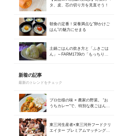
タ、皮、芯の切り方を見直そう！
朝食の定番！栄養満点な”卵かけご
はん”の魅力にせまる
土鍋ごはんの炊き方と「ふきごは
ん」～FARM1739の「もっちりコ
シヒカリ」を味わう～
新着の記事
最新のトレンドをチェック
プロ仕様の味 × 農家の野菜。 “お
うちカレー”で、特別な夜ごはん
を。#PR
東三河生産者×東三河外フードクリ
エイター プレミアムマッチング会