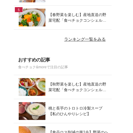
でお手軽ランチ
5
【春野菜を楽しむ】産地直送の野
菜宅配「食べチョクコンシェルジ
ュ」を使った春の献立
ランキング一覧をみる
おすすめの記事
食べチョク&moreで注目の記事
【秋野菜を楽しむ】産地直送の野
菜宅配「食べチョクコンシェルジ
ュ」を使った秋の献立
桃と長芋のトロトロ冷製スープ
【私のひんやりレシピ】
【食品ロス削減の第1歩】野菜のヘ