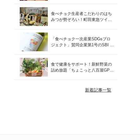
をレポート！
食べチョク生産者こだわりのはち
みつが勢ぞろい！町田東急ツイン
ズにて開催された催事の様子をご
紹介
「食べチョク一次産業SDGsプロ
ジェクト」賛同企業第1号のSBI F
Xトレードでつみたて外貨を体
験！
食で健康をサポート！新鮮野菜の
詰め放題「ちょこっと八百屋GP
(グランプリ)」をご紹介
新着記事一覧