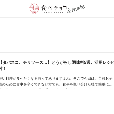
【タバスコ、チリソース…】とうがらし調味料5選。活用レシ
付！
辛い料理が食べたくなる時ってありますよね。そこで今回は、普段お子
様のために食事を辛くできない方でも、食事を取り分けた後で簡単に辛
味を足せたり、ピリ辛料理に手軽に使える調味料をご紹介します！とう
がらし入り調味料を活用して、ピリ辛料理をもっと楽しんでみてくださ
い。