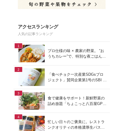
アクセスランキング
人気の記事ランキング
1
プロ仕様の味 × 農家の野菜。 “お
うちカレー”で、特別な夜ごはん
を。#PR
2
「食べチョク一次産業SDGsプロ
ジェクト」賛同企業第1号のSBI F
Xトレードでつみたて外貨を体
験！
3
食で健康をサポート！新鮮野菜の
詰め放題「ちょこっと八百屋GP
(グランプリ)」をご紹介
4
忙しい日々のご褒美に。レストラ
ンクオリティの本格濃厚生パスタ