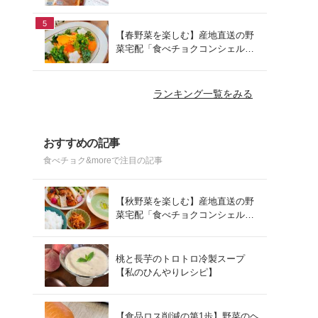
でお手軽ランチ
5
【春野菜を楽しむ】産地直送の野
菜宅配「食べチョクコンシェルジ
ュ」を使った春の献立
ランキング一覧をみる
おすすめの記事
食べチョク&moreで注目の記事
【秋野菜を楽しむ】産地直送の野
菜宅配「食べチョクコンシェルジ
ュ」を使った秋の献立
桃と長芋のトロトロ冷製スープ
【私のひんやりレシピ】
【食品ロス削減の第1歩】野菜のヘ