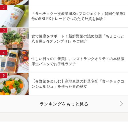
2
「食べチョク一次産業SDGsプロジェクト」賛同企業第1
号のSBI FXトレードでつみたて外貨を体験！
3
食で健康をサポート！新鮮野菜の詰め放題「ちょこっと
八百屋GP(グランプリ)」をご紹介
4
忙しい日々のご褒美に。レストランクオリティの本格濃
厚生パスタでお手軽ランチ
5
【春野菜を楽しむ】産地直送の野菜宅配「食べチョクコ
ンシェルジュ」を使った春の献立
ランキングをもっと見る