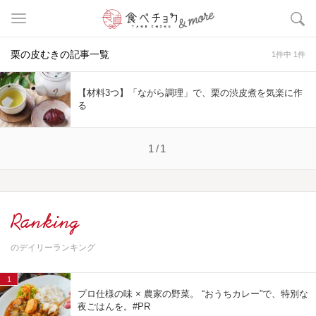
栗の皮むきの記事一覧
1件中 1件
【材料3つ】「ながら調理」で、栗の渋皮煮を気楽に作
る
1/1
Ranking
のデイリーランキング
1
プロ仕様の味 × 農家の野菜。 “おうちカレー”で、特別な
夜ごはんを。#PR