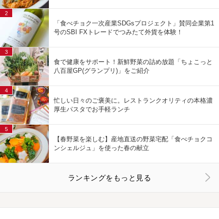
2
「食べチョク一次産業SDGsプロジェクト」賛同企業第1
号のSBI FXトレードでつみたて外貨を体験！
3
食で健康をサポート！新鮮野菜の詰め放題「ちょこっと
八百屋GP(グランプリ)」をご紹介
4
忙しい日々のご褒美に。レストランクオリティの本格濃
厚生パスタでお手軽ランチ
5
【春野菜を楽しむ】産地直送の野菜宅配「食べチョクコ
ンシェルジュ」を使った春の献立
ランキングをもっと見る