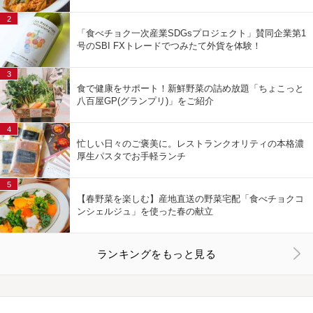
2
「食べチョク一次産業SDGsプロジェクト」賛同企業第1
号のSBI FXトレードでつみたて外貨を体験！
3
食で健康をサポート！新鮮野菜の詰め放題「ちょこっと
八百屋GP(グランプリ)」をご紹介
4
忙しい日々のご褒美に。レストランクオリティの本格濃
厚生パスタでお手軽ランチ
5
【春野菜を楽しむ】産地直送の野菜宅配「食べチョクコ
ンシェルジュ」を使った春の献立
ランキングをもっと見る