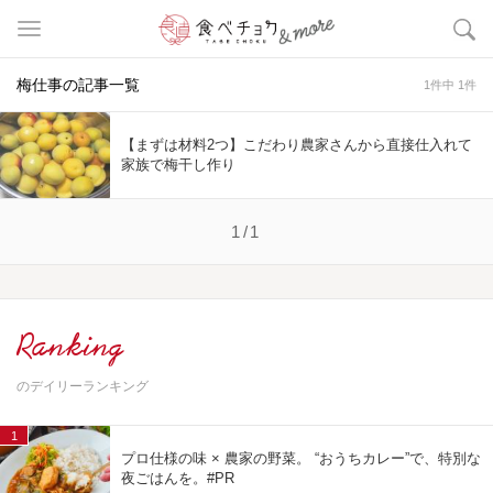
梅仕事の記事一覧
1件中 1件
【まずは材料2つ】こだわり農家さんから直接仕入れて
家族で梅干し作り
1/1
Ranking
のデイリーランキング
1
プロ仕様の味 × 農家の野菜。 “おうちカレー”で、特別な
夜ごはんを。#PR