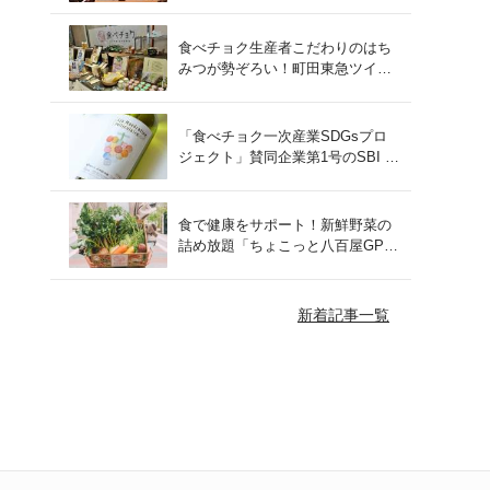
をレポート！
食べチョク生産者こだわりのはち
みつが勢ぞろい！町田東急ツイン
ズにて開催された催事の様子をご
紹介
「食べチョク一次産業SDGsプロ
ジェクト」賛同企業第1号のSBI F
Xトレードでつみたて外貨を体
験！
食で健康をサポート！新鮮野菜の
詰め放題「ちょこっと八百屋GP
(グランプリ)」をご紹介
新着記事一覧