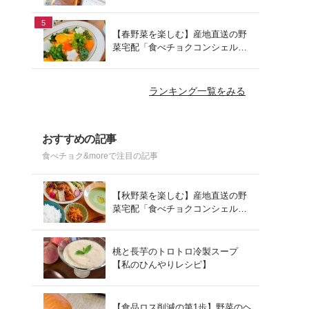
でお手軽ランチ
5
【春野菜を楽しむ】産地直送の野
菜宅配「食べチョクコンシェルジ
ュ」を使った春の献立
ランキング一覧をみる
おすすめの記事
食べチョク&moreで注目の記事
【秋野菜を楽しむ】産地直送の野
菜宅配「食べチョクコンシェルジ
ュ」を使った秋の献立
桃と長芋のトロトロ冷製スープ
【私のひんやりレシピ】
【食品ロス削減の第1歩】野菜のヘ