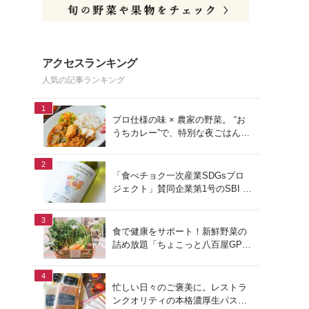
アクセスランキング
人気の記事ランキング
1
プロ仕様の味 × 農家の野菜。 “お
うちカレー”で、特別な夜ごはん
を。#PR
2
「食べチョク一次産業SDGsプロ
ジェクト」賛同企業第1号のSBI F
Xトレードでつみたて外貨を体
験！
3
食で健康をサポート！新鮮野菜の
詰め放題「ちょこっと八百屋GP
(グランプリ)」をご紹介
4
忙しい日々のご褒美に。レストラ
ンクオリティの本格濃厚生パスタ