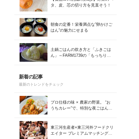
タ、皮、芯の切り方を見直そう！
朝食の定番！栄養満点な”卵かけご
はん”の魅力にせまる
土鍋ごはんの炊き方と「ふきごは
ん」～FARM1739の「もっちりコ
シヒカリ」を味わう～
新着の記事
最新のトレンドをチェック
プロ仕様の味 × 農家の野菜。 “お
うちカレー”で、特別な夜ごはん
を。#PR
東三河生産者×東三河外フードクリ
エイター プレミアムマッチング会