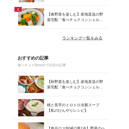
でお手軽ランチ
5
【春野菜を楽しむ】産地直送の野
菜宅配「食べチョクコンシェルジ
ュ」を使った春の献立
ランキング一覧をみる
おすすめの記事
食べチョク&moreで注目の記事
【秋野菜を楽しむ】産地直送の野
菜宅配「食べチョクコンシェルジ
ュ」を使った秋の献立
桃と長芋のトロトロ冷製スープ
【私のひんやりレシピ】
【食品ロス削減の第1歩】野菜のヘ