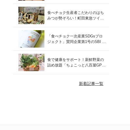
をレポート！
食べチョク生産者こだわりのはち
みつが勢ぞろい！町田東急ツイン
ズにて開催された催事の様子をご
紹介
「食べチョク一次産業SDGsプロ
ジェクト」賛同企業第1号のSBI F
Xトレードでつみたて外貨を体
験！
食で健康をサポート！新鮮野菜の
詰め放題「ちょこっと八百屋GP
(グランプリ)」をご紹介
新着記事一覧