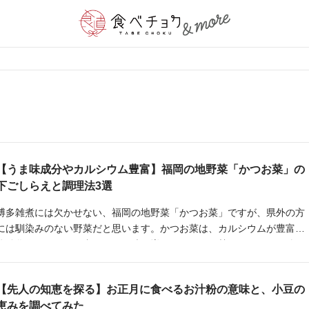
【うま味成分やカルシウム豊富】福岡の地野菜「かつお菜」の
下ごしらえと調理法3選
博多雑煮には欠かせない、福岡の地野菜「かつお菜」ですが、県外の方
には馴染みのない野菜だと思います。かつお菜は、カルシウムが豊富で
抗酸化作用があり、煮るとうま味が増しほんのりと甘くなります。他の
青菜と同じように幅広い料理に使っておいしいので、ぜひ一度は食べて
いただきたい葉野菜です。
【先人の知恵を探る】お正月に食べるお汁粉の意味と、小豆の
恵みを調べてみた