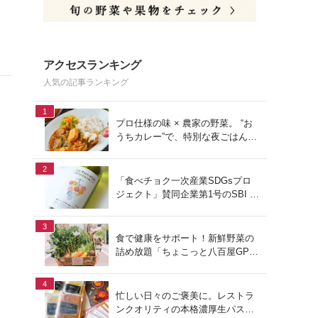
アクセスランキング
人気の記事ランキング
1
プロ仕様の味 × 農家の野菜。 “お
うちカレー”で、特別な夜ごはん
を。#PR
2
「食べチョク一次産業SDGsプロ
ジェクト」賛同企業第1号のSBI F
Xトレードでつみたて外貨を体
験！
3
食で健康をサポート！新鮮野菜の
詰め放題「ちょこっと八百屋GP
(グランプリ)」をご紹介
4
忙しい日々のご褒美に。レストラ
ンクオリティの本格濃厚生パスタ