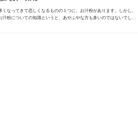
寒くなってきて恋しくなるものの１つに、お汁粉があります。しかし、
お汁粉についての知識というと、あやふやな方も多いのではないでしょ
うか。今回は、お汁粉について深く掘り下げ、冬に小豆のお汁粉を頂く
意義についても調べてみました。