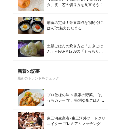
タ、皮、芯の切り方を見直そう！
朝食の定番！栄養満点な”卵かけご
はん”の魅力にせまる
土鍋ごはんの炊き方と「ふきごは
ん」～FARM1739の「もっちりコ
シヒカリ」を味わう～
新着の記事
最新のトレンドをチェック
プロ仕様の味 × 農家の野菜。 “お
うちカレー”で、特別な夜ごはん
を。#PR
東三河生産者×東三河外フードクリ
エイター プレミアムマッチング会