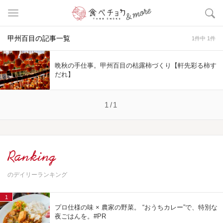
甲州百目の記事一覧
1件中 1件
晩秋の手仕事。甲州百目の枯露柿づくり【軒先彩る柿す
だれ】
1/1
Ranking
のデイリーランキング
1
プロ仕様の味 × 農家の野菜。 “おうちカレー”で、特別な
夜ごはんを。#PR