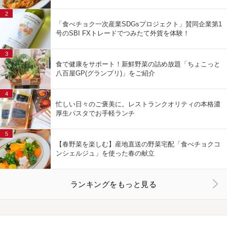
2
「食べチョク一次産業SDGsプロジェクト」賛同企業第1
号のSBI FXトレードでつみたて外貨を体験！
3
食で健康をサポート！新鮮野菜の詰め放題「ちょこっと
八百屋GP(グランプリ)」をご紹介
4
忙しい日々のご褒美に。レストランクオリティの本格濃
厚生パスタでお手軽ランチ
5
【春野菜を楽しむ】産地直送の野菜宅配「食べチョクコ
ンシェルジュ」を使った春の献立
ランキングをもっと見る