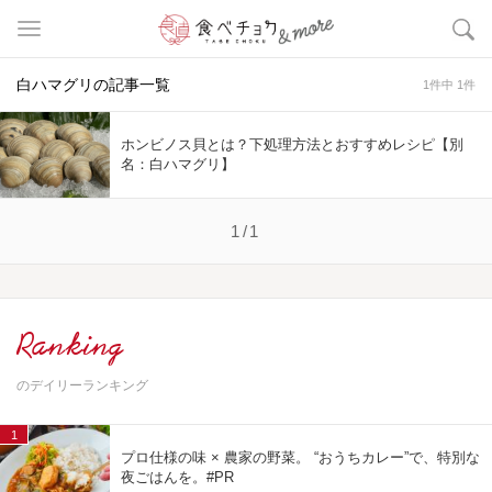
白ハマグリの記事一覧
1件中 1件
ホンビノス貝とは？下処理方法とおすすめレシピ【別
名：白ハマグリ】
1/1
Ranking
のデイリーランキング
1
プロ仕様の味 × 農家の野菜。 “おうちカレー”で、特別な
夜ごはんを。#PR