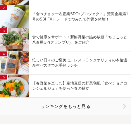
2
「食べチョク一次産業SDGsプロジェクト」賛同企業第1
号のSBI FXトレードでつみたて外貨を体験！
3
食で健康をサポート！新鮮野菜の詰め放題「ちょこっと
八百屋GP(グランプリ)」をご紹介
4
忙しい日々のご褒美に。レストランクオリティの本格濃
厚生パスタでお手軽ランチ
5
【春野菜を楽しむ】産地直送の野菜宅配「食べチョクコ
ンシェルジュ」を使った春の献立
ランキングをもっと見る