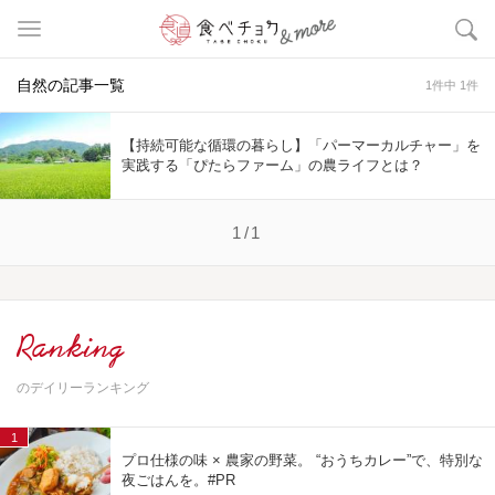
自然の記事一覧
1件中 1件
【持続可能な循環の暮らし】「パーマーカルチャー」を
実践する「ぴたらファーム」の農ライフとは？
1/1
Ranking
のデイリーランキング
1
プロ仕様の味 × 農家の野菜。 “おうちカレー”で、特別な
夜ごはんを。#PR