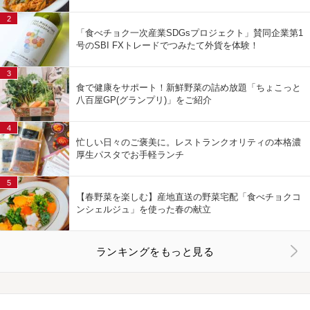
2
「食べチョク一次産業SDGsプロジェクト」賛同企業第1
号のSBI FXトレードでつみたて外貨を体験！
3
食で健康をサポート！新鮮野菜の詰め放題「ちょこっと
八百屋GP(グランプリ)」をご紹介
4
忙しい日々のご褒美に。レストランクオリティの本格濃
厚生パスタでお手軽ランチ
5
【春野菜を楽しむ】産地直送の野菜宅配「食べチョクコ
ンシェルジュ」を使った春の献立
ランキングをもっと見る