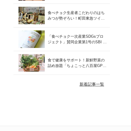
をレポート！
食べチョク生産者こだわりのはち
みつが勢ぞろい！町田東急ツイン
ズにて開催された催事の様子をご
紹介
「食べチョク一次産業SDGsプロ
ジェクト」賛同企業第1号のSBI F
Xトレードでつみたて外貨を体
験！
食で健康をサポート！新鮮野菜の
詰め放題「ちょこっと八百屋GP
(グランプリ)」をご紹介
新着記事一覧