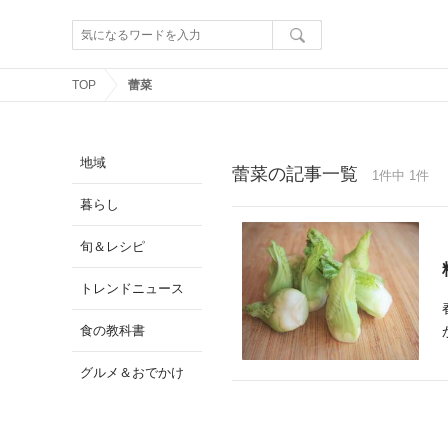
TOP
蕾菜
地域
蕾菜の記事一覧
1件中 1件
暮らし
旬＆レシピ
トレンドニュース
食の教科書
グルメ＆おでかけ