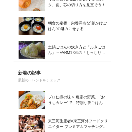
タ、皮、芯の切り方を見直そう！
朝食の定番！栄養満点な”卵かけご
はん”の魅力にせまる
土鍋ごはんの炊き方と「ふきごは
ん」～FARM1739の「もっちりコ
シヒカリ」を味わう～
新着の記事
最新のトレンドをチェック
プロ仕様の味 × 農家の野菜。 “お
うちカレー”で、特別な夜ごはん
を。#PR
東三河生産者×東三河外フードクリ
エイター プレミアムマッチング会