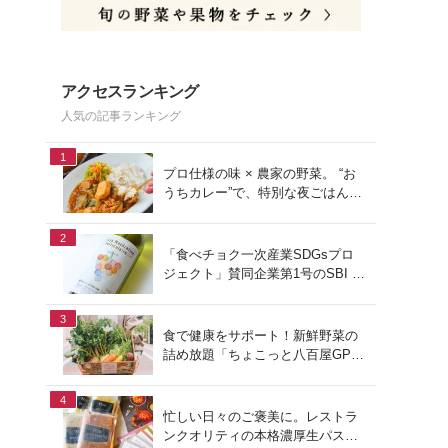
アクセスランキング
人気の記事ランキング
1
プロ仕様の味 × 農家の野菜。 “お
うちカレー”で、特別な夜ごはん
を。#PR
2
「食べチョク一次産業SDGsプロ
ジェクト」賛同企業第1号のSBI F
Xトレードでつみたて外貨を体
験！
3
食で健康をサポート！新鮮野菜の
詰め放題「ちょこっと八百屋GP
(グランプリ)」をご紹介
4
忙しい日々のご褒美に。レストラ
ンクオリティの本格濃厚生パスタ