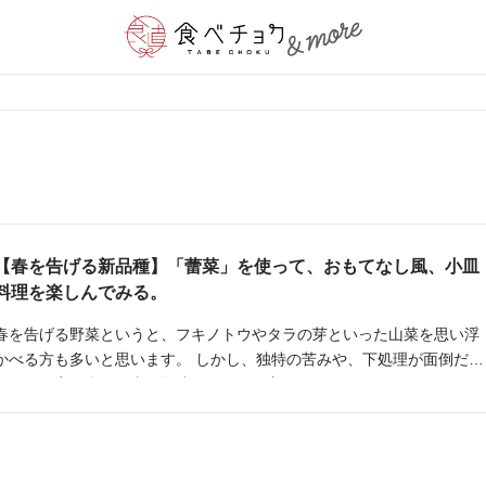
【春を告げる新品種】「蕾菜」を使って、おもてなし風、小皿
料理を楽しんでみる。
春を告げる野菜というと、フキノトウやタラの芽といった山菜を思い浮
かべる方も多いと思います。 しかし、独特の苦みや、下処理が面倒だか
らと、お家で楽しむ事を敬遠されている方もいらっしゃるでしょう。 そ
んな方に試していただきたい、春の新品種「蕾菜(つぼみな)」をご紹介
せて頂きます。