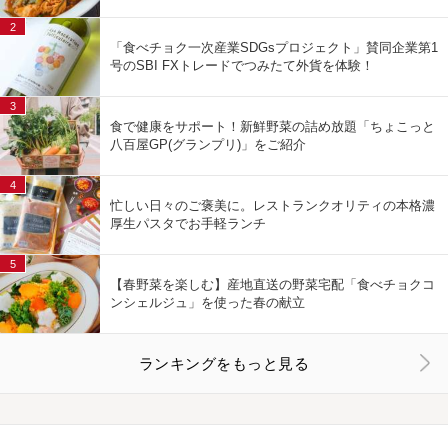
2
「食べチョク一次産業SDGsプロジェクト」賛同企業第1
号のSBI FXトレードでつみたて外貨を体験！
3
食で健康をサポート！新鮮野菜の詰め放題「ちょこっと
八百屋GP(グランプリ)」をご紹介
4
忙しい日々のご褒美に。レストランクオリティの本格濃
厚生パスタでお手軽ランチ
5
【春野菜を楽しむ】産地直送の野菜宅配「食べチョクコ
ンシェルジュ」を使った春の献立
ランキングをもっと見る