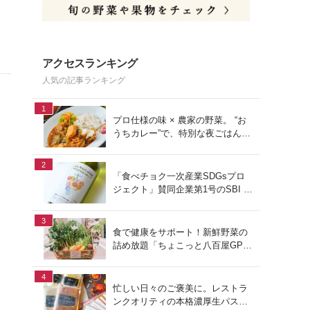
アクセスランキング
人気の記事ランキング
1
プロ仕様の味 × 農家の野菜。 “お
うちカレー”で、特別な夜ごはん
を。#PR
2
「食べチョク一次産業SDGsプロ
ジェクト」賛同企業第1号のSBI F
Xトレードでつみたて外貨を体
験！
3
食で健康をサポート！新鮮野菜の
詰め放題「ちょこっと八百屋GP
(グランプリ)」をご紹介
4
忙しい日々のご褒美に。レストラ
ンクオリティの本格濃厚生パスタ