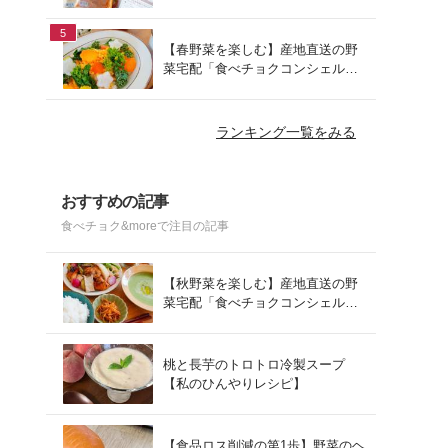
でお手軽ランチ
5
【春野菜を楽しむ】産地直送の野
菜宅配「食べチョクコンシェルジ
ュ」を使った春の献立
ランキング一覧をみる
おすすめの記事
食べチョク&moreで注目の記事
【秋野菜を楽しむ】産地直送の野
菜宅配「食べチョクコンシェルジ
ュ」を使った秋の献立
桃と長芋のトロトロ冷製スープ
【私のひんやりレシピ】
【食品ロス削減の第1歩】野菜のヘ