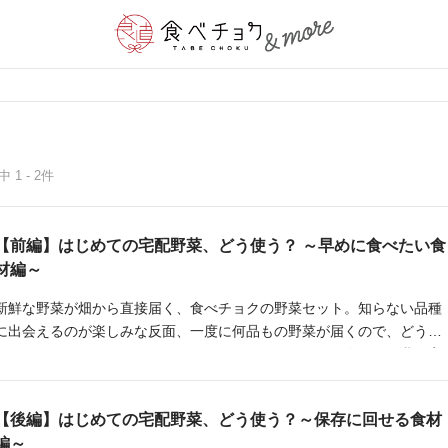
中 1 - 2件
【前編】はじめての宅配野菜、どう使う？ ～早めに食べたい食
材編～
新鮮な野菜が畑から直接届く、食べチョクの野菜セット。知らない品種
に出会えるのが楽しみな反面、一度に何品もの野菜が届くので、どう使
ったらいいかわからない！ということもありますよね。今回は、我が家
に届いた野菜を使って、宅配野菜が届いたその日にしておきたいこと
や、保存食の作り方をまとめました。
【後編】はじめての宅配野菜、どう使う？～保存に回せる食材
編～