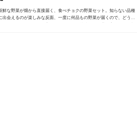
新鮮な野菜が畑から直接届く、食べチョクの野菜セット。知らない品種
に出会えるのが楽しみな反面、一度に何品もの野菜が届くので、どう使
ったらいいかわからない方もいますよね。後編では、我が家に届いた野
菜を使って、保存方法や保存食の作り方をご紹介します。