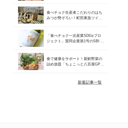
をレポート！
食べチョク生産者こだわりのはち
みつが勢ぞろい！町田東急ツイン
ズにて開催された催事の様子をご
紹介
「食べチョク一次産業SDGsプロ
ジェクト」賛同企業第1号のSBI F
Xトレードでつみたて外貨を体
験！
食で健康をサポート！新鮮野菜の
詰め放題「ちょこっと八百屋GP
(グランプリ)」をご紹介
新着記事一覧