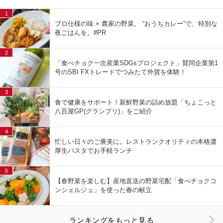
1
プロ仕様の味 × 農家の野菜。 “おうちカレー”で、特別な
夜ごはんを。#PR
2
「食べチョク一次産業SDGsプロジェクト」賛同企業第1
号のSBI FXトレードでつみたて外貨を体験！
3
食で健康をサポート！新鮮野菜の詰め放題「ちょこっと
八百屋GP(グランプリ)」をご紹介
4
忙しい日々のご褒美に。レストランクオリティの本格濃
厚生パスタでお手軽ランチ
5
【春野菜を楽しむ】産地直送の野菜宅配「食べチョクコ
ンシェルジュ」を使った春の献立
ランキングをもっと見る