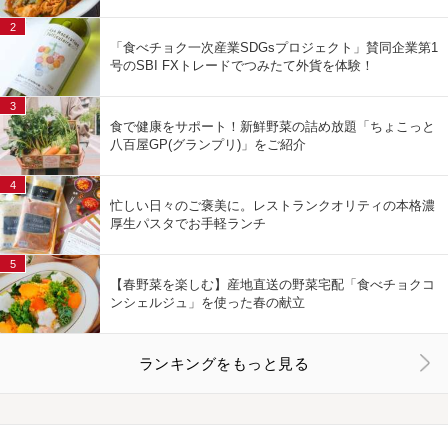
2
「食べチョク一次産業SDGsプロジェクト」賛同企業第1
号のSBI FXトレードでつみたて外貨を体験！
3
食で健康をサポート！新鮮野菜の詰め放題「ちょこっと
八百屋GP(グランプリ)」をご紹介
4
忙しい日々のご褒美に。レストランクオリティの本格濃
厚生パスタでお手軽ランチ
5
【春野菜を楽しむ】産地直送の野菜宅配「食べチョクコ
ンシェルジュ」を使った春の献立
ランキングをもっと見る