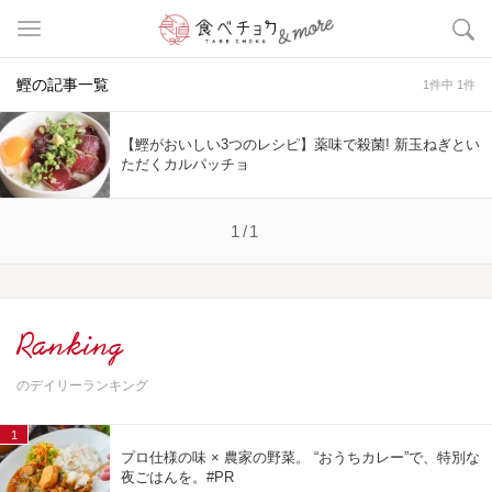
鰹の記事一覧
1件中 1件
【鰹がおいしい3つのレシピ】薬味で殺菌! 新玉ねぎとい
ただくカルパッチョ
1/1
Ranking
のデイリーランキング
1
プロ仕様の味 × 農家の野菜。 “おうちカレー”で、特別な
夜ごはんを。#PR