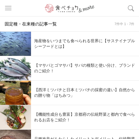
固定種・在来種の記事一覧
7件中 1 - 7件
海産物をいつまでも食べられる世界に【サステイナブル
シーフードとは】
【マサバとゴマサバ】サバの種類と使い分け、ブランド
のご紹介！
【西洋ミツバチと日本ミツバチの採蜜の違い】自然から
の贈り物「はちみつ」
【機能性成分も豊富】京都府の伝統野菜と都内で食べら
れるお店をご紹介！
品種改良がもたらしたメリットとデメリット。伝統野菜